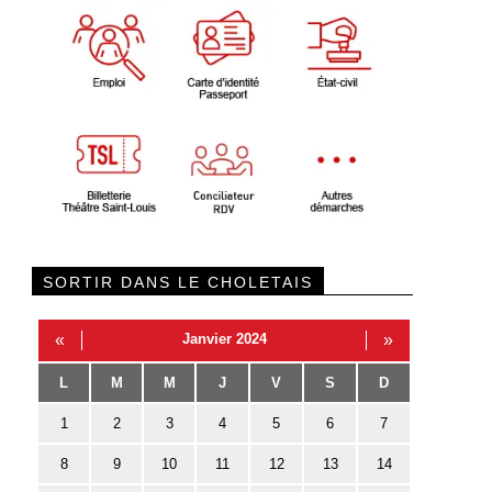
SORTIR DANS LE CHOLETAIS
«
Janvier 2024
»
L
M
M
J
V
S
D
1
2
3
4
5
6
7
8
9
10
11
12
13
14