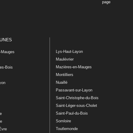
page
UNES
Lys-Haut-Layon
n-Mauges
Maulévrier
Mazières-en-Mauges
les-Bois
Montilliers
Nuaillé
ayon
Passavant-sur-Layon
Saint-Christophe-du-Bois
Saint-Léger-sous-Cholet
e
Saint-Paul-du-Bois
re
Somloire
le
Toutlemonde
Èvre