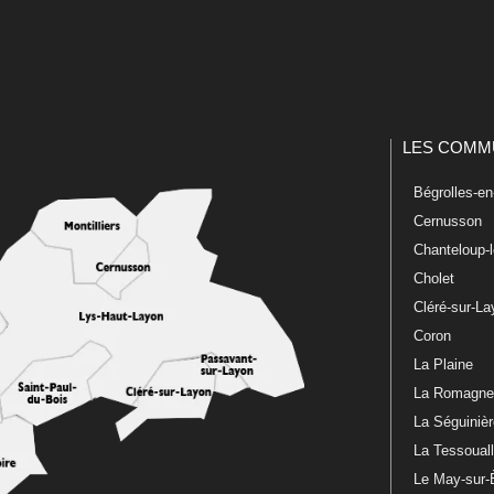
LES COMM
Bégrolles-e
Cernusson
Chanteloup-
Cholet
Cléré-sur-L
Coron
La Plaine
La Romagn
La Séguiniè
La Tessoual
Le May-sur-