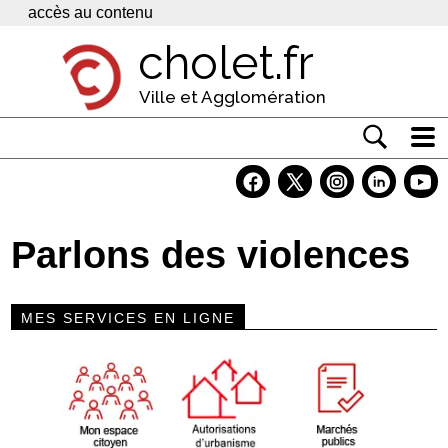
Panneau de gestion des cookies
accès au contenu
cholet.fr
Ville et Agglomération
Actualité
Vivre à Cholet
Parlons des violences
Economie
Services
MES SERVICES EN LIGNE
Contacts