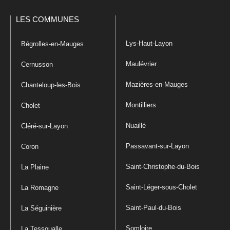
LES COMMUNES
Lys-Haut-Layon
Bégrolles-en-Mauges
Maulévrier
Cernusson
Mazières-en-Mauges
Chanteloup-les-Bois
Montilliers
Cholet
Nuaillé
Cléré-sur-Layon
Passavant-sur-Layon
Coron
Saint-Christophe-du-Bois
La Plaine
Saint-Léger-sous-Cholet
La Romagne
Saint-Paul-du-Bois
La Séguinière
Somloire
La Tessoualle