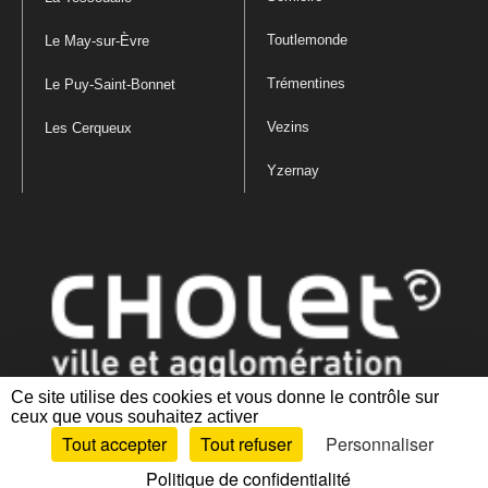
Toutlemonde
Le May-sur-Èvre
Trémentines
Le Puy-Saint-Bonnet
Vezins
Les Cerqueux
Yzernay
Ce site utilise des cookies et vous donne le contrôle sur
ceux que vous souhaitez activer
Mentions légales
|
Politique de confidentialité
|
Politique de gestion
Tout accepter
Tout refuser
Personnaliser
des cookies
|
Plan du site
|
Accessibilité : partiellement conforme
Politique de confidentialité