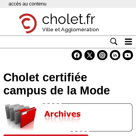
Panneau de gestion des cookies
accès au contenu
cholet.fr
Ville et Agglomération
Actualité
Vivre à Cholet
Cholet certifiée
Economie
campus de la Mode
Services
Contacts