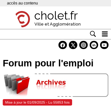
Panneau de gestion des cookies
accès au contenu
cholet.fr
Ville et Agglomération
Actualité
Vivre à Cholet
Forum pour l'emploi
Economie
Services
Contacts
Mise à jour le 01/09/2025 - Lu 55853 fois