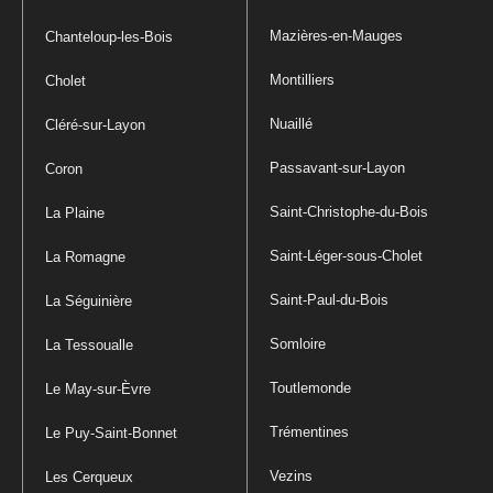
Mazières-en-Mauges
Chanteloup-les-Bois
Montilliers
Cholet
Nuaillé
Cléré-sur-Layon
Passavant-sur-Layon
Coron
Saint-Christophe-du-Bois
La Plaine
Saint-Léger-sous-Cholet
La Romagne
Saint-Paul-du-Bois
La Séguinière
Somloire
La Tessoualle
Toutlemonde
Le May-sur-Èvre
Trémentines
Le Puy-Saint-Bonnet
Vezins
Les Cerqueux