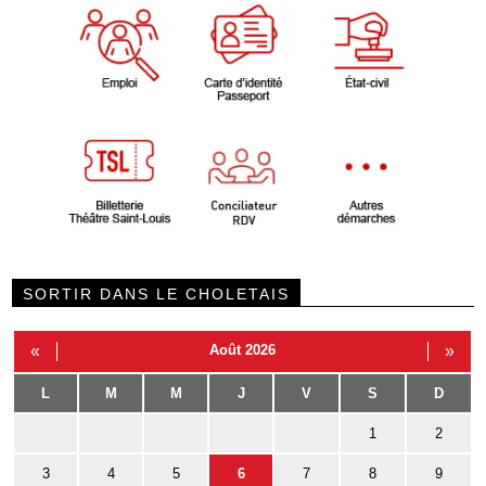
SORTIR DANS LE CHOLETAIS
«
Août 2026
»
L
M
M
J
V
S
D
1
2
3
4
5
6
7
8
9