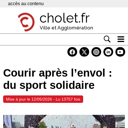
Panneau de gestion des cookies
accès au contenu
cholet.fr
Ville et Agglomération
Actualité
Vivre à Cholet
Courir après l’envol :
Economie
du sport solidaire
Services
Contacts
Mise à jour le 12/05/2026 - Lu 13757 fois