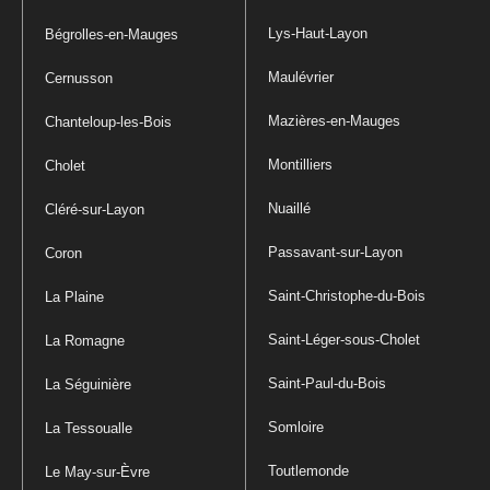
Lys-Haut-Layon
Bégrolles-en-Mauges
Maulévrier
Cernusson
Mazières-en-Mauges
Chanteloup-les-Bois
Montilliers
Cholet
Nuaillé
Cléré-sur-Layon
Passavant-sur-Layon
Coron
Saint-Christophe-du-Bois
La Plaine
Saint-Léger-sous-Cholet
La Romagne
Saint-Paul-du-Bois
La Séguinière
Somloire
La Tessoualle
Toutlemonde
Le May-sur-Èvre