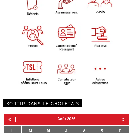
SORTIR DANS LE CHOLETAIS
«
Août 2026
»
L
M
M
J
V
S
D