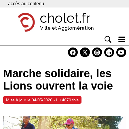
Panneau de gestion des cookies
accès au contenu
cholet.fr
Ville et Agglomération
Actualité
Vivre à Cholet
Marche solidaire, les
Economie
Lions ouvrent la voie
Services
Contacts
Mise à jour le 04/05/2026 - Lu 4670 fois