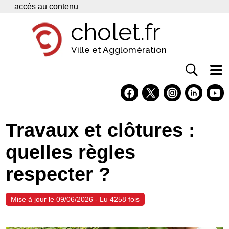
Panneau de gestion des cookies
accès au contenu
cholet.fr
Ville et Agglomération
Actualité
Vivre à Cholet
Travaux et clôtures :
Economie
quelles règles
Services
respecter ?
Contacts
Mise à jour le 09/06/2026 - Lu 4258 fois