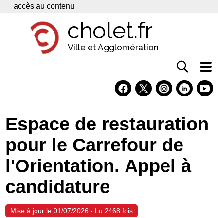
Panneau de gestion des cookies
accès au contenu
cholet.fr
Ville et Agglomération
Actualité
Vivre à Cholet
Espace de restauration
Economie
pour le Carrefour de
Services
l'Orientation. Appel à
Contacts
candidature
Mise à jour le 01/07/2026 - Lu 2468 fois