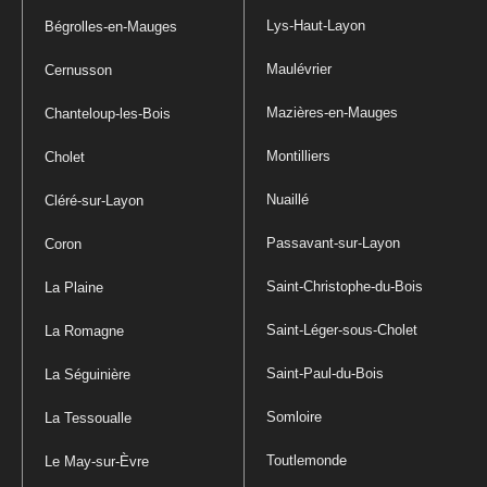
Lys-Haut-Layon
Bégrolles-en-Mauges
Maulévrier
Cernusson
Mazières-en-Mauges
Chanteloup-les-Bois
Montilliers
Cholet
Nuaillé
Cléré-sur-Layon
Passavant-sur-Layon
Coron
Saint-Christophe-du-Bois
La Plaine
Saint-Léger-sous-Cholet
La Romagne
Saint-Paul-du-Bois
La Séguinière
Somloire
La Tessoualle
Toutlemonde
Le May-sur-Èvre