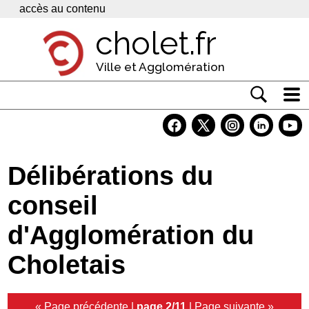
Panneau de gestion des cookies
accès au contenu
cholet.fr
Ville et Agglomération
Actualité
Vivre à Cholet
Délibérations du
Economie
conseil
Services
d'Agglomération du
Contacts
Choletais
« Page précédente
|
page 2/11
|
Page suivante »