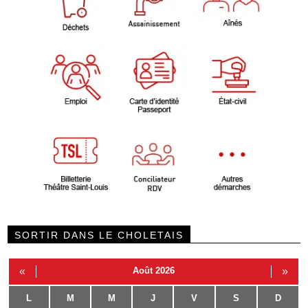
SORTIR DANS LE CHOLETAIS
«
Août 2026
»
L
M
M
J
V
S
D