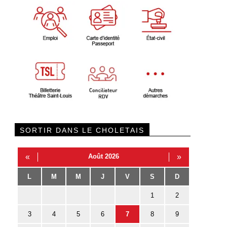
SORTIR DANS LE CHOLETAIS
«
Août 2026
»
L
M
M
J
V
S
D
1
2
3
4
5
6
7
8
9