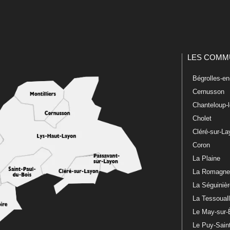
LES COMM
Bégrolles-e
Cernusson
Chanteloup-
Cholet
Cléré-sur-L
Coron
La Plaine
La Romagn
La Séguiniè
La Tessoual
Le May-sur-
Le Puy-Sain