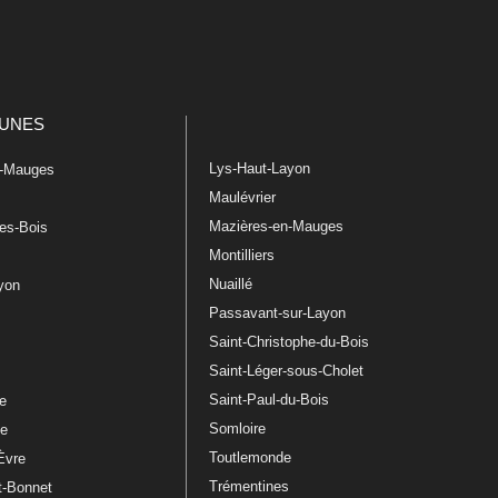
UNES
Lys-Haut-Layon
n-Mauges
Maulévrier
Mazières-en-Mauges
les-Bois
Montilliers
Nuaillé
ayon
Passavant-sur-Layon
Saint-Christophe-du-Bois
Saint-Léger-sous-Cholet
e
Saint-Paul-du-Bois
re
Somloire
le
Toutlemonde
Èvre
Trémentines
t-Bonnet