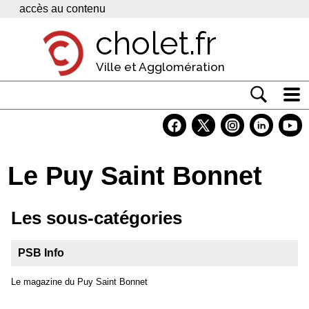
Panneau de gestion des cookies
accès au contenu
cholet.fr
Ville et Agglomération
Actualité
Vivre à Cholet
Le Puy Saint Bonnet
Economie
Services
Les sous-catégories
Contacts
PSB Info
Le magazine du Puy Saint Bonnet