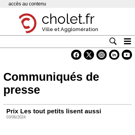
Panneau de gestion des cookies
accès au contenu
cholet.fr
Ville et Agglomération
Actualité
Vivre à Cholet
Communiqués de
Economie
presse
Services
Contacts
Prix Les tout petits lisent aussi
03/06/2024