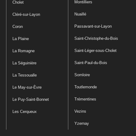
Montilliers
Cholet
Nuaillé
Cléré-sur-Layon
Passavant-sur-Layon
Coron
Saint-Christophe-du-Bois
La Plaine
Saint-Léger-sous-Cholet
La Romagne
Saint-Paul-du-Bois
La Séguinière
Somloire
La Tessoualle
Toutlemonde
Le May-sur-Èvre
Trémentines
Le Puy-Saint-Bonnet
Vezins
Les Cerqueux
Yzernay