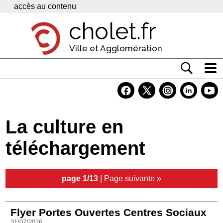
Panneau de gestion des cookies
accès au contenu
cholet.fr
Ville et Agglomération
Actualité
Vivre à Cholet
La culture en
Economie
téléchargement
Services
Contacts
page 1/13
|
Page suivante »
Flyer Portes Ouvertes Centres Sociaux
31/07/2026