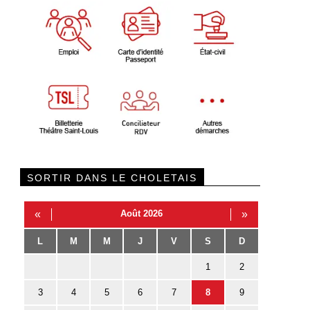
SORTIR DANS LE CHOLETAIS
«
Août 2026
»
L
M
M
J
V
S
D
1
2
3
4
5
6
7
8
9