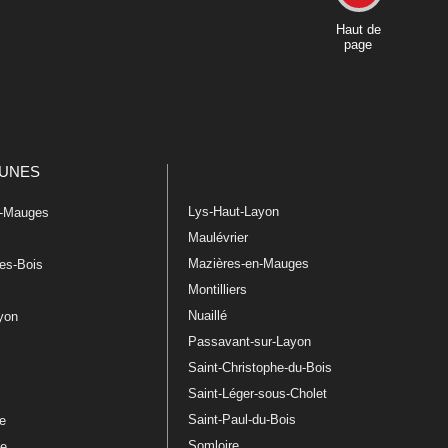
Haut de
page
UNES
Lys-Haut-Layon
n-Mauges
Maulévrier
Mazières-en-Mauges
les-Bois
Montilliers
Nuaillé
ayon
Passavant-sur-Layon
Saint-Christophe-du-Bois
Saint-Léger-sous-Cholet
e
Saint-Paul-du-Bois
re
Somloire
le