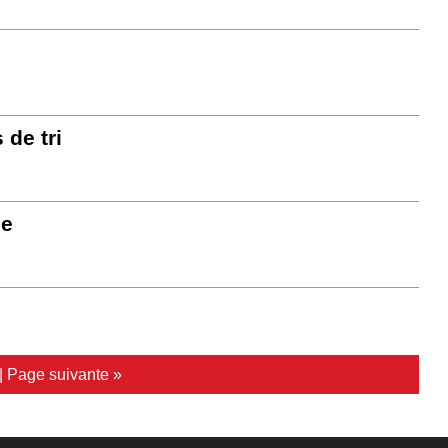
 de tri
ge
|
Page suivante »