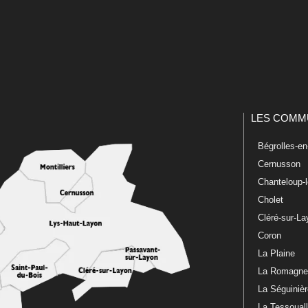
LES COMM
Bégrolles-e
Cernusson
Chanteloup-
Cholet
Cléré-sur-L
Coron
La Plaine
La Romagn
La Séguiniè
La Tessoual