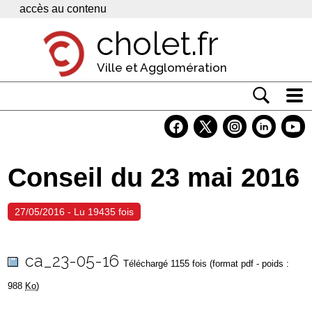
Panneau de gestion des cookies
accès au contenu
cholet.fr
Ville et Agglomération
Actualité
Vivre à Cholet
Conseil du 23 mai 2016
Economie
Services
27/05/2016 - Lu 19435 fois
Contacts
ca_23-05-16
Téléchargé 1155 fois (format pdf - poids :
988
Ko
)