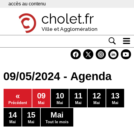
Panneau de gestion des cookies
accès au contenu
cholet.fr
Ville et Agglomération
Actualité
Vivre à Cholet
09/05/2024 - Agenda
Economie
Services
«
09
10
11
12
13
Contacts
Précédent
Mai
Mai
Mai
Mai
Mai
14
15
Mai
Mai
Mai
Tout le mois