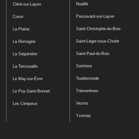
Nuaillé
Cléré-sur-Layon
Passavant-sur-Layon
Coron
Saint-Christophe-du-Bois
La Plaine
Saint-Léger-sous-Cholet
La Romagne
Saint-Paul-du-Bois
La Séguinière
Somloire
La Tessoualle
Toutlemonde
Le May-sur-Èvre
Trémentines
Le Puy-Saint-Bonnet
Vezins
Les Cerqueux
Yzernay