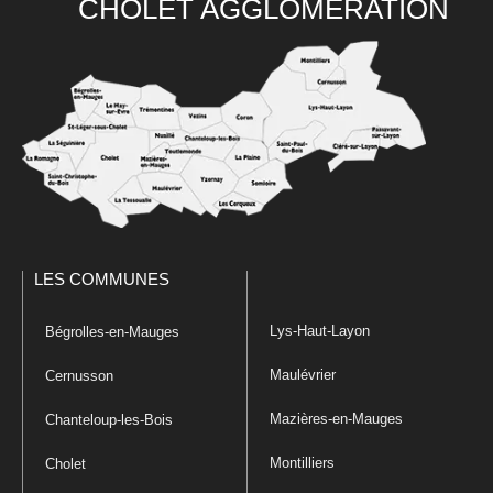
CHOLET AGGLOMÉRATION
LES COMMUNES
Lys-Haut-Layon
Bégrolles-en-Mauges
Maulévrier
Cernusson
Mazières-en-Mauges
Chanteloup-les-Bois
Montilliers
Cholet