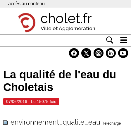
Panneau de gestion des cookies
accès au contenu
cholet.fr
Ville et Agglomération
Actualité
Vivre à Cholet
La qualité de l'eau du
Economie
Choletais
Services
Contacts
07/06/2016 - Lu 15075 fois
environnement_qualite_eau
Téléchargé