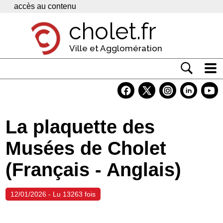
Panneau de gestion des cookies
accès au contenu
cholet.fr
Ville et Agglomération
Actualité
Vivre à Cholet
La plaquette des
Economie
Musées de Cholet
Services
(Français - Anglais)
Contacts
12/01/2026 - Lu 13263 fois