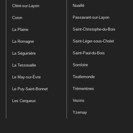
Nuaillé
Cléré-sur-Layon
Passavant-sur-Layon
Coron
Saint-Christophe-du-Bois
La Plaine
Saint-Léger-sous-Cholet
La Romagne
Saint-Paul-du-Bois
La Séguinière
Somloire
La Tessoualle
Toutlemonde
Le May-sur-Èvre
Trémentines
Le Puy-Saint-Bonnet
Vezins
Les Cerqueux
Yzernay