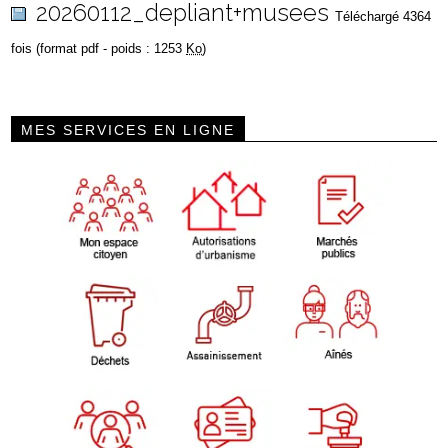
20260112_depliant+musees
Téléchargé 4364
fois (format pdf - poids : 1253
Ko
)
MES SERVICES EN LIGNE