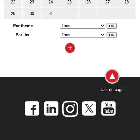
22
23
24
25
26
27
28
29
30
31
Par thème
Par lieu
+
Haut de page