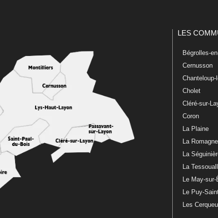
LES COMM
Bégrolles-e
Cernusson
Chanteloup-
Cholet
Cléré-sur-L
Coron
La Plaine
La Romagn
La Séguiniè
La Tessoual
Le May-sur-
Le Puy-Sain
Les Cerque