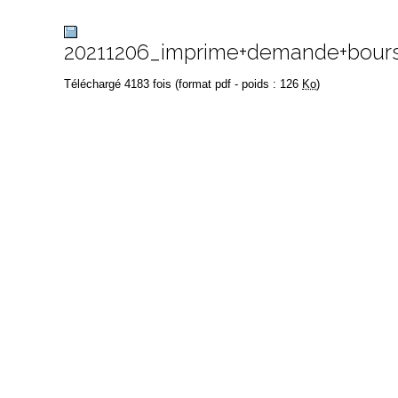
20211206_imprime+demande+bour
Téléchargé 4183 fois (format pdf - poids : 126
Ko
)