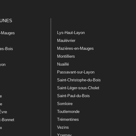
UNES
Lys-Haut-Layon
n-Mauges
Maulévrier
Mazières-en-Mauges
les-Bois
Montilliers
Nuaillé
ayon
Passavant-sur-Layon
Saint-Christophe-du-Bois
Saint-Léger-sous-Cholet
e
Saint-Paul-du-Bois
re
Somloire
le
Toutlemonde
Èvre
Trémentines
t-Bonnet
Vezins
ux
Yzernay