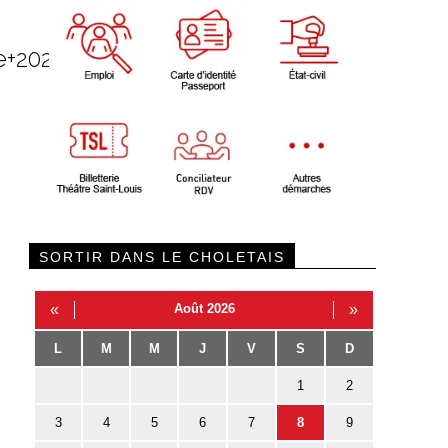
+2021+2022
SORTIR DANS LE CHOLETAIS
«
Août 2026
»
L
M
M
J
V
S
D
1
2
3
4
5
6
7
8
9