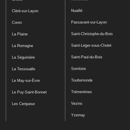
Nuaillé
Cléré-sur-Layon
Passavant-sur-Layon
Coron
Saint-Christophe-du-Bois
La Plaine
Saint-Léger-sous-Cholet
La Romagne
Saint-Paul-du-Bois
La Séguinière
Somloire
La Tessoualle
Toutlemonde
Le May-sur-Èvre
Trémentines
Le Puy-Saint-Bonnet
Vezins
Les Cerqueux
Yzernay