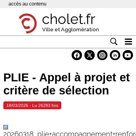
Panneau de gestion des cookies
accès au contenu
cholet.fr
Ville et Agglomération
Actualité
Vivre à Cholet
PLIE - Appel à projet et
Economie
critère de sélection
Services
Contacts
18/03/2026 - Lu 26283 fois
20260318_plie+accompagnement+renfo