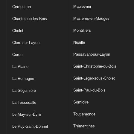
Maulévrier
Cernusson
Mazières-en-Mauges
Chanteloup-les-Bois
Montilliers
Cholet
Nuaillé
Cléré-sur-Layon
Passavant-sur-Layon
Coron
Saint-Christophe-du-Bois
La Plaine
Saint-Léger-sous-Cholet
La Romagne
Saint-Paul-du-Bois
La Séguinière
Somloire
La Tessoualle
Toutlemonde
Le May-sur-Èvre
Trémentines
Le Puy-Saint-Bonnet