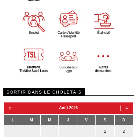
SORTIR DANS LE CHOLETAIS
«
Août 2026
»
L
M
M
J
V
S
D
1
2