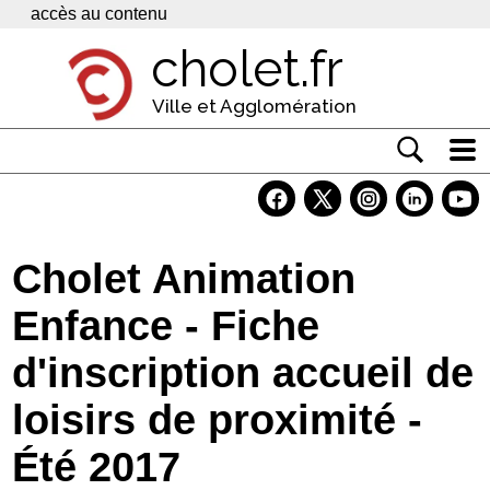
Panneau de gestion des cookies
accès au contenu
cholet.fr
Ville et Agglomération
Actualité
Vivre à Cholet
Cholet Animation
Economie
Enfance - Fiche
Services
d'inscription accueil de
Contacts
loisirs de proximité -
Été 2017