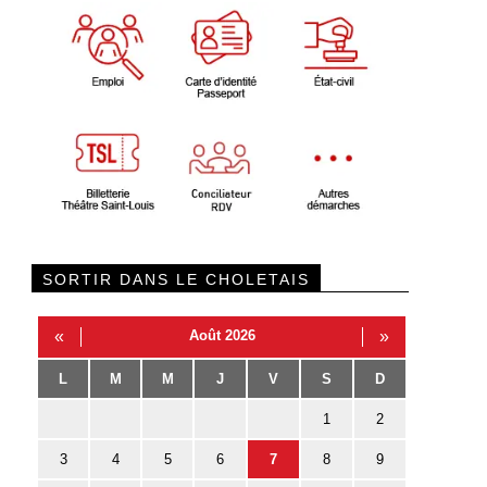
SORTIR DANS LE CHOLETAIS
«
Août 2026
»
L
M
M
J
V
S
D
1
2
3
4
5
6
7
8
9