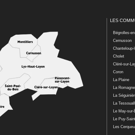
LES COMM
Bégrolles-e
Cernusson
Chanteloup-
Cholet
Cléré-sur-L
Coron
La Plaine
La Romagn
La Séguiniè
La Tessoual
Le May-sur-
Le Puy-Sain
Les Cerque