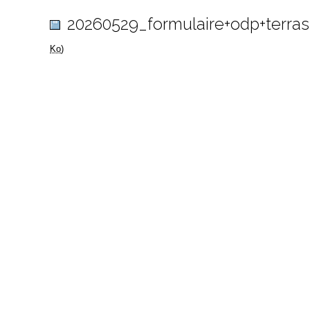
20260529_formulaire+odp+terras
Ko
)