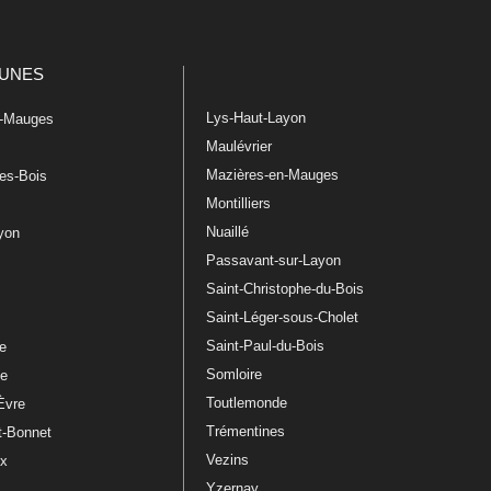
UNES
Lys-Haut-Layon
n-Mauges
Maulévrier
Mazières-en-Mauges
les-Bois
Montilliers
Nuaillé
ayon
Passavant-sur-Layon
Saint-Christophe-du-Bois
Saint-Léger-sous-Cholet
e
Saint-Paul-du-Bois
re
Somloire
le
Toutlemonde
Èvre
Trémentines
t-Bonnet
Vezins
ux
Yzernay