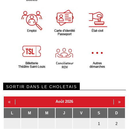
SORTIR DANS LE CHOLETAIS
«
Août 2026
»
L
M
M
J
V
S
D
1
2