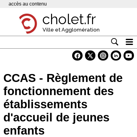
Panneau de gestion des cookies
accès au contenu
cholet.fr
Ville et Agglomération
Actualité
Vivre à Cholet
CCAS - Règlement de
Economie
fonctionnement des
Services
établissements
Contacts
d'accueil de jeunes
enfants