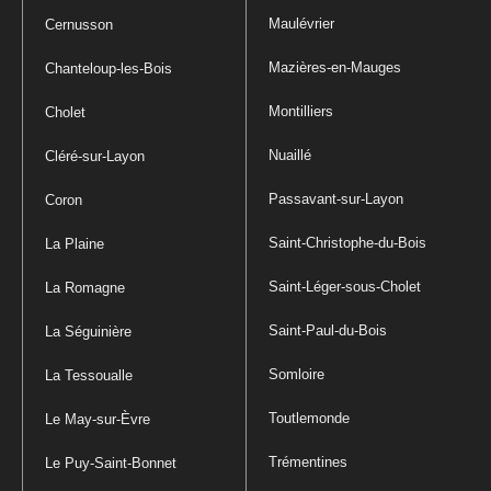
Maulévrier
Cernusson
Mazières-en-Mauges
Chanteloup-les-Bois
Montilliers
Cholet
Nuaillé
Cléré-sur-Layon
Passavant-sur-Layon
Coron
Saint-Christophe-du-Bois
La Plaine
Saint-Léger-sous-Cholet
La Romagne
Saint-Paul-du-Bois
La Séguinière
Somloire
La Tessoualle
Toutlemonde
Le May-sur-Èvre
Trémentines
Le Puy-Saint-Bonnet