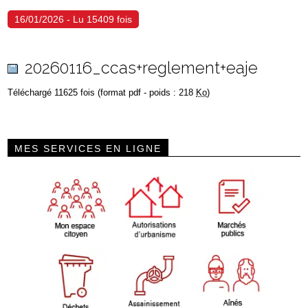
16/01/2026 - Lu 15409 fois
20260116_ccas+reglement+eaje
Téléchargé 11625 fois (format pdf - poids : 218
Ko
)
MES SERVICES EN LIGNE