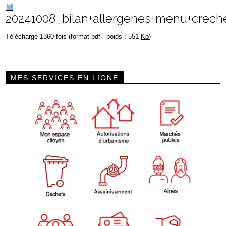
20241008_bilan+allergenes+menu+crech
Téléchargé 1360 fois (format pdf - poids : 551
Ko
)
MES SERVICES EN LIGNE