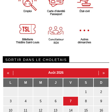
SORTIR DANS LE CHOLETAIS
«
Août 2026
»
L
M
M
J
V
S
D
1
2
3
4
5
6
7
8
9
10
11
12
13
14
15
16