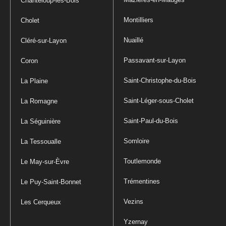
Chanteloup-les-Bois
Montilliers
Cholet
Nuaillé
Cléré-sur-Layon
Passavant-sur-Layon
Coron
Saint-Christophe-du-Bois
La Plaine
Saint-Léger-sous-Cholet
La Romagne
Saint-Paul-du-Bois
La Séguinière
Somloire
La Tessoualle
Toutlemonde
Le May-sur-Èvre
Trémentines
Le Puy-Saint-Bonnet
Vezins
Les Cerqueux
Yzernay