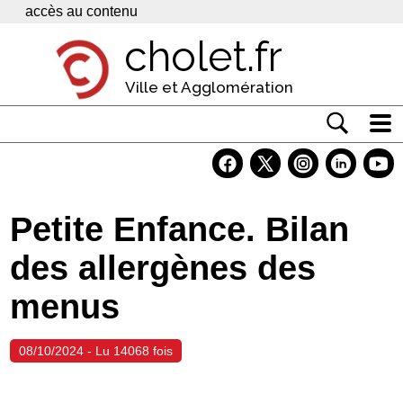
Panneau de gestion des cookies
accès au contenu
cholet.fr
Ville et Agglomération
Actualité
Vivre à Cholet
Petite Enfance. Bilan
Economie
des allergènes des
Services
menus
Contacts
08/10/2024 - Lu 14068 fois