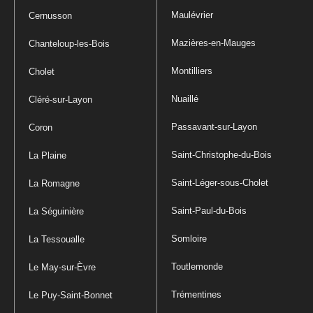
Maulévrier
Cernusson
Mazières-en-Mauges
Chanteloup-les-Bois
Montilliers
Cholet
Nuaillé
Cléré-sur-Layon
Passavant-sur-Layon
Coron
Saint-Christophe-du-Bois
La Plaine
Saint-Léger-sous-Cholet
La Romagne
Saint-Paul-du-Bois
La Séguinière
Somloire
La Tessoualle
Toutlemonde
Le May-sur-Èvre
Trémentines
Le Puy-Saint-Bonnet