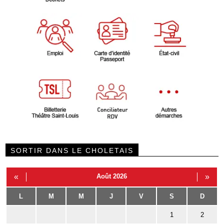
SORTIR DANS LE CHOLETAIS
«
Août 2026
»
L
M
M
J
V
S
D
1
2