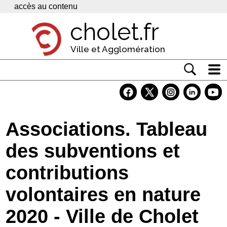
Panneau de gestion des cookies
accès au contenu
cholet.fr
Ville et Agglomération
Actualité
Vivre à Cholet
Associations. Tableau
Economie
des subventions et
Services
contributions
Contacts
volontaires en nature
2020 - Ville de Cholet