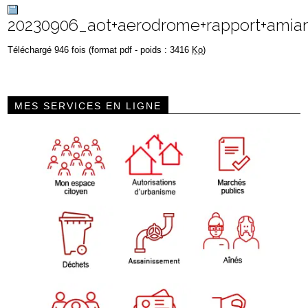
20230906_aot+aerodrome+rapport+amia
Téléchargé 946 fois (format pdf - poids : 3416
Ko
)
MES SERVICES EN LIGNE