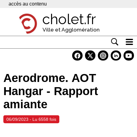
Panneau de gestion des cookies
accès au contenu
cholet.fr
Ville et Agglomération
Actualité
Vivre à Cholet
Aerodrome. AOT
Economie
Hangar - Rapport
Services
amiante
Contacts
06/09/2023 - Lu 6558 fois