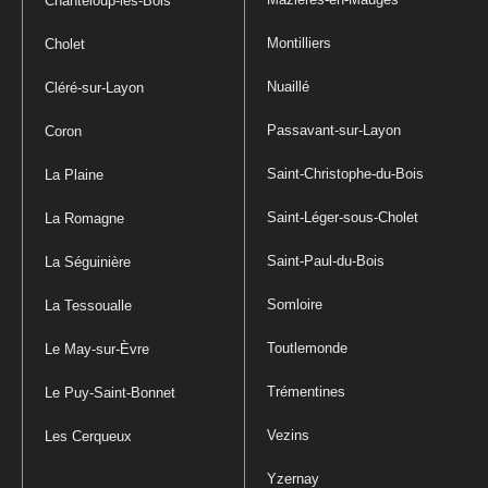
Chanteloup-les-Bois
Montilliers
Cholet
Nuaillé
Cléré-sur-Layon
Passavant-sur-Layon
Coron
Saint-Christophe-du-Bois
La Plaine
Saint-Léger-sous-Cholet
La Romagne
Saint-Paul-du-Bois
La Séguinière
Somloire
La Tessoualle
Toutlemonde
Le May-sur-Èvre
Trémentines
Le Puy-Saint-Bonnet
Vezins
Les Cerqueux
Yzernay