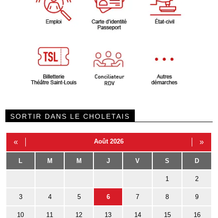
SORTIR DANS LE CHOLETAIS
«
Août 2026
»
L
M
M
J
V
S
D
1
2
3
4
5
6
7
8
9
10
11
12
13
14
15
16