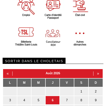
SORTIR DANS LE CHOLETAIS
«
Août 2026
»
L
M
M
J
V
S
D
1
2
3
4
5
6
7
8
9