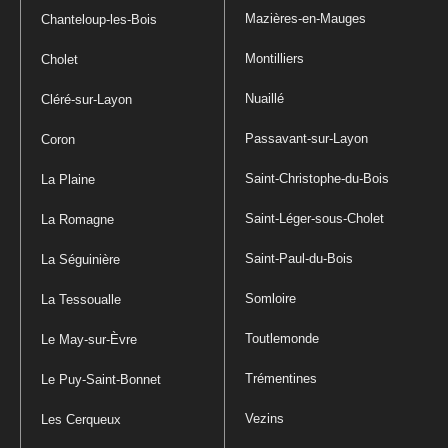
Mazières-en-Mauges
Chanteloup-les-Bois
Montilliers
Cholet
Nuaillé
Cléré-sur-Layon
Passavant-sur-Layon
Coron
Saint-Christophe-du-Bois
La Plaine
Saint-Léger-sous-Cholet
La Romagne
Saint-Paul-du-Bois
La Séguinière
Somloire
La Tessoualle
Toutlemonde
Le May-sur-Èvre
Trémentines
Le Puy-Saint-Bonnet
Vezins
Les Cerqueux