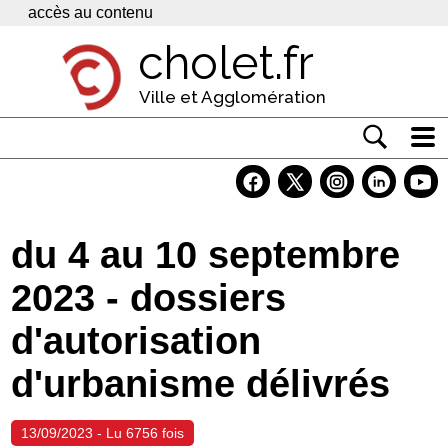
Panneau de gestion des cookies
accès au contenu
cholet.fr
Ville et Agglomération
Actualité
Vivre à Cholet
du 4 au 10 septembre
Economie
2023 - dossiers
Services
d'autorisation
Contacts
d'urbanisme délivrés
13/09/2023 - Lu 6756 fois