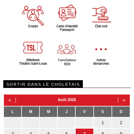
SORTIR DANS LE CHOLETAIS
«
Août 2026
»
L
M
M
J
V
S
D
1
2
3
4
5
6
7
8
9