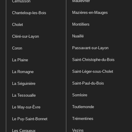
Maulévrier
Cernusson
Mazières-en-Mauges
Chanteloup-les-Bois
Montilliers
Cholet
Nuaillé
Cléré-sur-Layon
Passavant-sur-Layon
Coron
Saint-Christophe-du-Bois
La Plaine
Saint-Léger-sous-Cholet
La Romagne
Saint-Paul-du-Bois
La Séguinière
Somloire
La Tessoualle
Toutlemonde
Le May-sur-Èvre
Trémentines
Le Puy-Saint-Bonnet
Vezins
Les Cerqueux