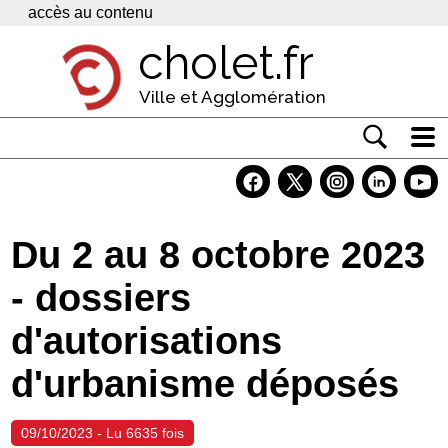
Panneau de gestion des cookies
accès au contenu
cholet.fr
Ville et Agglomération
Actualité
Vivre à Cholet
Du 2 au 8 octobre 2023
Economie
- dossiers
Services
d'autorisations
Contacts
d'urbanisme déposés
09/10/2023 - Lu 6635 fois