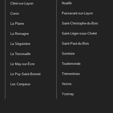
Nuaillé
Cléré-sur-Layon
Passavant-sur-Layon
Coron
Saint-Christophe-du-Bois
La Plaine
Saint-Léger-sous-Cholet
La Romagne
Saint-Paul-du-Bois
La Séguinière
Somloire
La Tessoualle
Toutlemonde
Le May-sur-Èvre
Trémentines
Le Puy-Saint-Bonnet
Vezins
Les Cerqueux
Yzernay