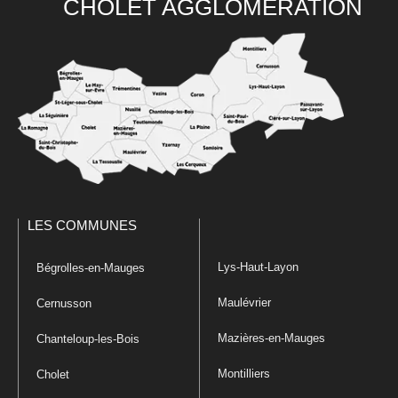
CHOLET AGGLOMÉRATION
LES COMMUNES
Lys-Haut-Layon
Bégrolles-en-Mauges
Maulévrier
Cernusson
Mazières-en-Mauges
Chanteloup-les-Bois
Montilliers
Cholet