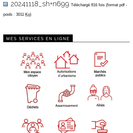
20241118_sh+n699
Téléchargé 816 fois (format pdf -
poids : 3011
Ko
)
MES SERVICES EN LIGNE