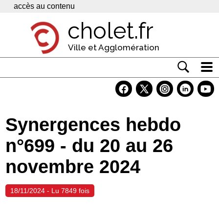
Panneau de gestion des cookies
accès au contenu
cholet.fr
Ville et Agglomération
Actualité
Vivre à Cholet
Synergences hebdo
Economie
n°699 - du 20 au 26
Services
novembre 2024
Contacts
18/11/2024 - Lu 7849 fois