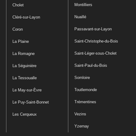
Montilliers
Cholet
Nuaillé
Cléré-sur-Layon
Passavant-sur-Layon
Coron
Saint-Christophe-du-Bois
La Plaine
Saint-Léger-sous-Cholet
La Romagne
Saint-Paul-du-Bois
La Séguinière
Somloire
La Tessoualle
Toutlemonde
Le May-sur-Èvre
Trémentines
Le Puy-Saint-Bonnet
Vezins
Les Cerqueux
Yzernay