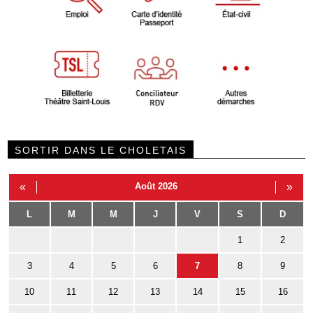
SORTIR DANS LE CHOLETAIS
«
Août 2026
»
L
M
M
J
V
S
D
1
2
3
4
5
6
7
8
9
10
11
12
13
14
15
16