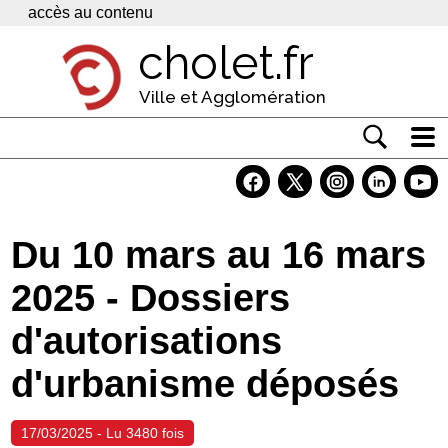
Panneau de gestion des cookies
accès au contenu
cholet.fr
Ville et Agglomération
Actualité
Vivre à Cholet
Du 10 mars au 16 mars
Economie
2025 - Dossiers
Services
d'autorisations
Contacts
d'urbanisme déposés
17/03/2025 - Lu 3480 fois