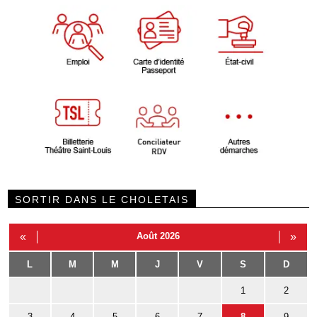
SORTIR DANS LE CHOLETAIS
«
Août 2026
»
L
M
M
J
V
S
D
1
2
3
4
5
6
7
8
9