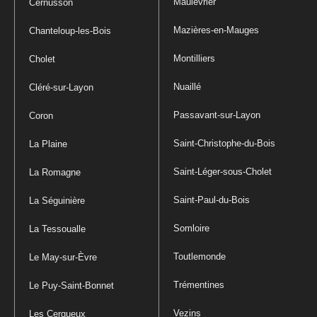
Maulévrier
Cernusson
Mazières-en-Mauges
Chanteloup-les-Bois
Montilliers
Cholet
Nuaillé
Cléré-sur-Layon
Passavant-sur-Layon
Coron
Saint-Christophe-du-Bois
La Plaine
Saint-Léger-sous-Cholet
La Romagne
Saint-Paul-du-Bois
La Séguinière
Somloire
La Tessoualle
Toutlemonde
Le May-sur-Èvre
Trémentines
Le Puy-Saint-Bonnet
Vezins
Les Cerqueux