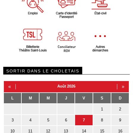
SORTIR DANS LE CHOLETAIS
«
Août 2026
»
L
M
M
J
V
S
D
1
2
3
4
5
6
7
8
9
10
11
12
13
14
15
16