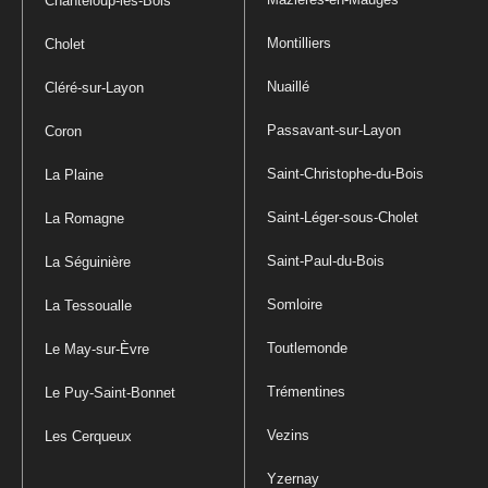
Chanteloup-les-Bois
Montilliers
Cholet
Nuaillé
Cléré-sur-Layon
Passavant-sur-Layon
Coron
Saint-Christophe-du-Bois
La Plaine
Saint-Léger-sous-Cholet
La Romagne
Saint-Paul-du-Bois
La Séguinière
Somloire
La Tessoualle
Toutlemonde
Le May-sur-Èvre
Trémentines
Le Puy-Saint-Bonnet
Vezins
Les Cerqueux
Yzernay