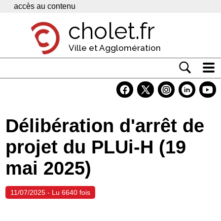
Panneau de gestion des cookies
accès au contenu
cholet.fr
Ville et Agglomération
Actualité
Vivre à Cholet
Délibération d'arrêt de
Economie
projet du PLUi-H (19
Services
mai 2025)
Contacts
11/07/2025 - Lu 6640 fois