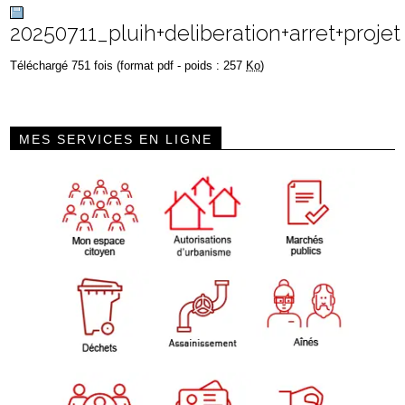
20250711_pluih+deliberation+arret+projet
Téléchargé 751 fois (format pdf - poids : 257
Ko
)
MES SERVICES EN LIGNE