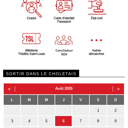
SORTIR DANS LE CHOLETAIS
«
Août 2026
»
L
M
M
J
V
S
D
1
2
3
4
5
6
7
8
9