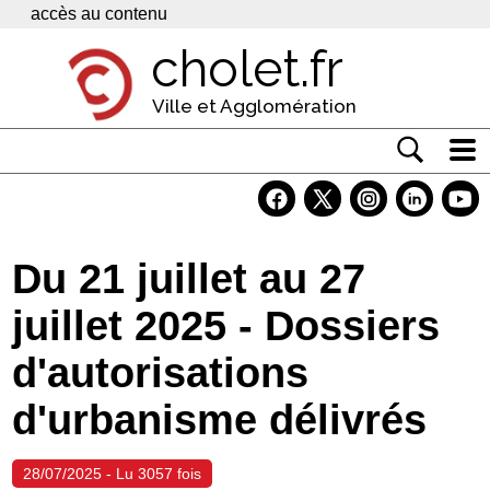
Panneau de gestion des cookies
accès au contenu
cholet.fr
Ville et Agglomération
Actualité
Vivre à Cholet
Du 21 juillet au 27
Economie
juillet 2025 - Dossiers
Services
d'autorisations
Contacts
d'urbanisme délivrés
28/07/2025 - Lu 3057 fois