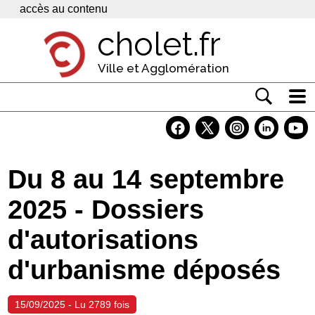
Panneau de gestion des cookies
accès au contenu
cholet.fr
Ville et Agglomération
Actualité
Vivre à Cholet
Du 8 au 14 septembre
Economie
2025 - Dossiers
Services
d'autorisations
Contacts
d'urbanisme déposés
15/09/2025 - Lu 2789 fois