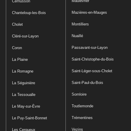
Maulévrier
Cernusson
Mazières-en-Mauges
Chanteloup-les-Bois
Montilliers
Cholet
Nuaillé
Cléré-sur-Layon
Passavant-sur-Layon
Coron
Saint-Christophe-du-Bois
La Plaine
Saint-Léger-sous-Cholet
La Romagne
Saint-Paul-du-Bois
La Séguinière
Somloire
La Tessoualle
Toutlemonde
Le May-sur-Èvre
Trémentines
Le Puy-Saint-Bonnet
Vezins
Les Cerqueux