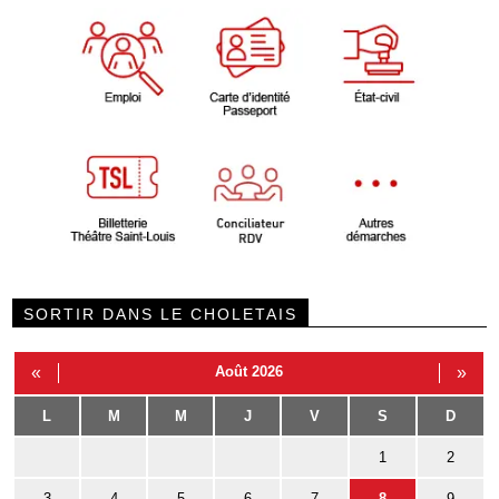
SORTIR DANS LE CHOLETAIS
«
Août 2026
»
L
M
M
J
V
S
D
1
2
3
4
5
6
7
8
9