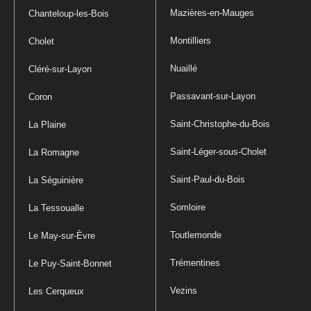
Mazières-en-Mauges
Chanteloup-les-Bois
Montilliers
Cholet
Nuaillé
Cléré-sur-Layon
Passavant-sur-Layon
Coron
Saint-Christophe-du-Bois
La Plaine
Saint-Léger-sous-Cholet
La Romagne
Saint-Paul-du-Bois
La Séguinière
Somloire
La Tessoualle
Toutlemonde
Le May-sur-Èvre
Trémentines
Le Puy-Saint-Bonnet
Vezins
Les Cerqueux