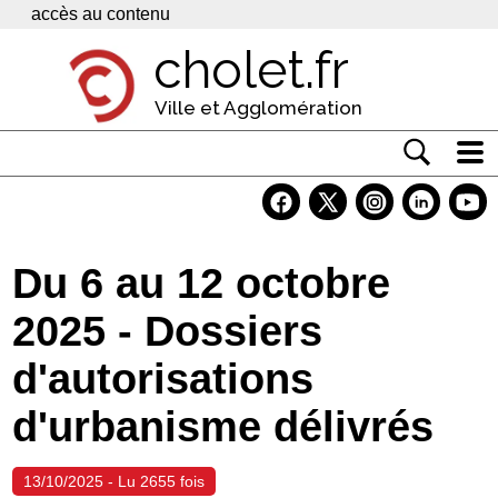
Panneau de gestion des cookies
accès au contenu
cholet.fr
Ville et Agglomération
Actualité
Vivre à Cholet
Du 6 au 12 octobre
Economie
2025 - Dossiers
Services
d'autorisations
Contacts
d'urbanisme délivrés
13/10/2025 - Lu 2655 fois