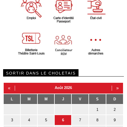
SORTIR DANS LE CHOLETAIS
«
Août 2026
»
L
M
M
J
V
S
D
1
2
3
4
5
6
7
8
9