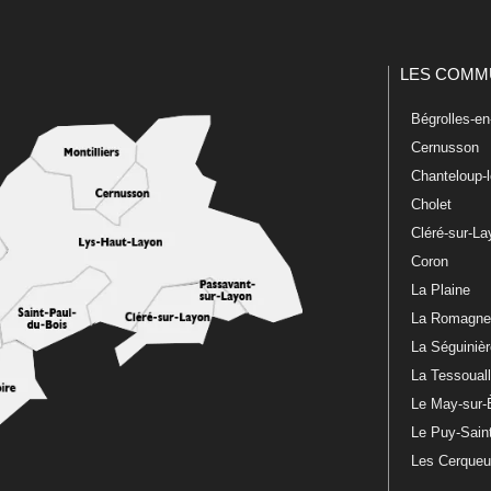
LES COMM
Bégrolles-e
Cernusson
Chanteloup-
Cholet
Cléré-sur-L
Coron
La Plaine
La Romagn
La Séguiniè
La Tessoual
Le May-sur-
Le Puy-Sain
Les Cerque