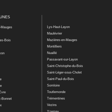
UNES
Lys-Haut-Layon
n-Mauges
Maulévrier
Mazières-en-Mauges
les-Bois
Montilliers
Nuaillé
ayon
Passavant-sur-Layon
Saint-Christophe-du-Bois
Saint-Léger-sous-Cholet
e
Saint-Paul-du-Bois
re
Somloire
le
Toutlemonde
Èvre
Trémentines
t-Bonnet
Vezins
ux
Yzernay