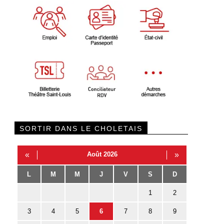
SORTIR DANS LE CHOLETAIS
«
Août 2026
»
L
M
M
J
V
S
D
1
2
3
4
5
6
7
8
9