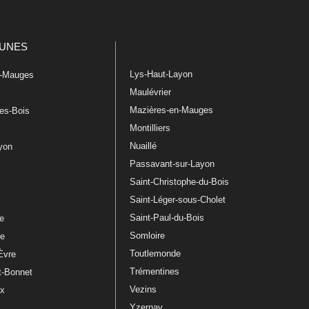
UNES
Lys-Haut-Layon
n-Mauges
Maulévrier
Mazières-en-Mauges
les-Bois
Montilliers
Nuaillé
ayon
Passavant-sur-Layon
Saint-Christophe-du-Bois
Saint-Léger-sous-Cholet
e
Saint-Paul-du-Bois
re
Somloire
le
Toutlemonde
Èvre
Trémentines
t-Bonnet
Vezins
ux
Yzernay