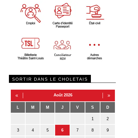
SORTIR DANS LE CHOLETAIS
«
Août 2026
»
L
M
M
J
V
S
D
1
2
3
4
5
6
7
8
9