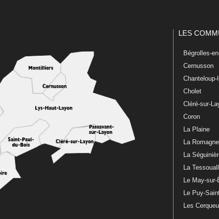
LES COMM
Bégrolles-e
Cernusson
Chanteloup-
Cholet
Cléré-sur-L
Coron
La Plaine
La Romagn
La Séguiniè
La Tessoual
Le May-sur-
Le Puy-Sain
Les Cerque