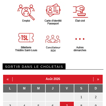
SORTIR DANS LE CHOLETAIS
«
Août 2026
»
L
M
M
J
V
S
D
1
2
3
4
5
6
7
8
9