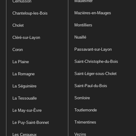
Maulévrier
Cernusson
Mazières-en-Mauges
Chanteloup-les-Bois
Montilliers
Cholet
Nuaillé
Cléré-sur-Layon
Passavant-sur-Layon
Coron
Saint-Christophe-du-Bois
La Plaine
Saint-Léger-sous-Cholet
La Romagne
Saint-Paul-du-Bois
La Séguinière
Somloire
La Tessoualle
Toutlemonde
Le May-sur-Èvre
Trémentines
Le Puy-Saint-Bonnet
Vezins
Les Cerqueux