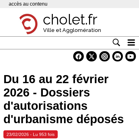
Panneau de gestion des cookies
accès au contenu
cholet.fr
Ville et Agglomération
Actualité
Vivre à Cholet
Du 16 au 22 février
Economie
2026 - Dossiers
Services
d'autorisations
Contacts
d'urbanisme déposés
23/02/2026 - Lu 953 fois