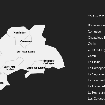
LES COMM
Bégrolles-e
Cernusson
Chanteloup-
Cholet
Cléré-sur-L
Coron
La Plaine
La Romagn
La Séguiniè
La Tessoual
Le May-sur-
Le Puy-Sain
Les Cerque