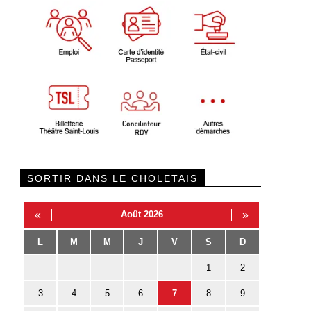
SORTIR DANS LE CHOLETAIS
«
Août 2026
»
L
M
M
J
V
S
D
1
2
3
4
5
6
7
8
9