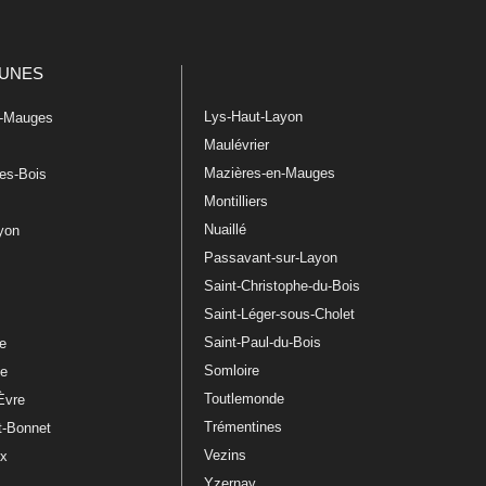
UNES
Lys-Haut-Layon
n-Mauges
Maulévrier
Mazières-en-Mauges
les-Bois
Montilliers
Nuaillé
ayon
Passavant-sur-Layon
Saint-Christophe-du-Bois
Saint-Léger-sous-Cholet
e
Saint-Paul-du-Bois
re
Somloire
le
Toutlemonde
Èvre
Trémentines
t-Bonnet
Vezins
ux
Yzernay