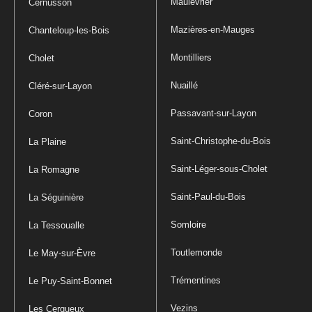
Maulévrier
Cernusson
Mazières-en-Mauges
Chanteloup-les-Bois
Montilliers
Cholet
Nuaillé
Cléré-sur-Layon
Passavant-sur-Layon
Coron
Saint-Christophe-du-Bois
La Plaine
Saint-Léger-sous-Cholet
La Romagne
Saint-Paul-du-Bois
La Séguinière
Somloire
La Tessoualle
Toutlemonde
Le May-sur-Èvre
Trémentines
Le Puy-Saint-Bonnet
Vezins
Les Cerqueux