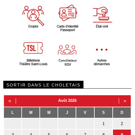
SORTIR DANS LE CHOLETAIS
«
Août 2026
»
L
M
M
J
V
S
D
1
2
3
4
5
6
7
8
9