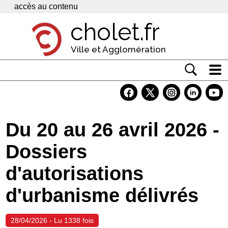
Panneau de gestion des cookies
accès au contenu
cholet.fr
Ville et Agglomération
Actualité
Vivre à Cholet
Du 20 au 26 avril 2026 -
Economie
Dossiers
Services
d'autorisations
Contacts
d'urbanisme délivrés
28/04/2026 - Lu 1338 fois