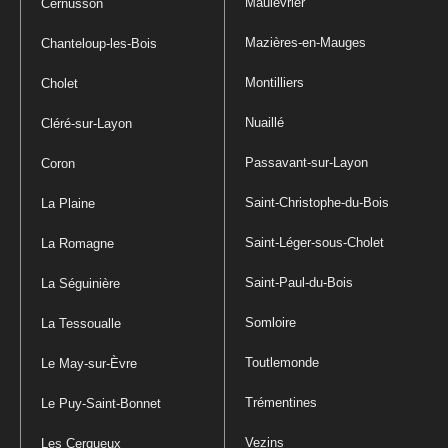
Maulévrier
Cernusson
Mazières-en-Mauges
Chanteloup-les-Bois
Montilliers
Cholet
Nuaillé
Cléré-sur-Layon
Passavant-sur-Layon
Coron
Saint-Christophe-du-Bois
La Plaine
Saint-Léger-sous-Cholet
La Romagne
Saint-Paul-du-Bois
La Séguinière
Somloire
La Tessoualle
Toutlemonde
Le May-sur-Èvre
Trémentines
Le Puy-Saint-Bonnet
Vezins
Les Cerqueux