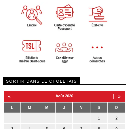
SORTIR DANS LE CHOLETAIS
«
Août 2026
»
L
M
M
J
V
S
D
1
2
3
4
5
6
7
8
9