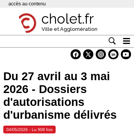
Panneau de gestion des cookies
accès au contenu
cholet.fr
Ville et Agglomération
Actualité
Vivre à Cholet
Du 27 avril au 3 mai
Economie
2026 - Dossiers
Services
d'autorisations
Contacts
d'urbanisme délivrés
04/05/2026 - Lu 908 fois