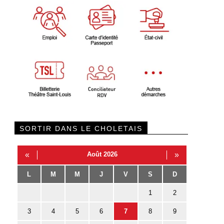
SORTIR DANS LE CHOLETAIS
«
Août 2026
»
L
M
M
J
V
S
D
1
2
3
4
5
6
7
8
9