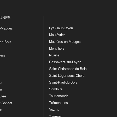
UNES
Lys-Haut-Layon
n-Mauges
Maulévrier
Mazières-en-Mauges
les-Bois
Montilliers
Nuaillé
ayon
Passavant-sur-Layon
Saint-Christophe-du-Bois
Saint-Léger-sous-Cholet
e
Saint-Paul-du-Bois
re
Somloire
le
Toutlemonde
Èvre
Trémentines
t-Bonnet
Vezins
ux
Yzernay