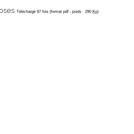
poses
Téléchargé 97 fois (format pdf - poids : 290
Ko
)