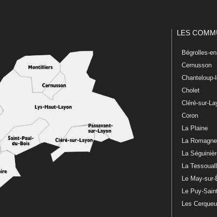
LES COMM
Bégrolles-e
Cernusson
Chanteloup-
Cholet
Cléré-sur-L
Coron
La Plaine
La Romagn
La Séguiniè
La Tessoual
Le May-sur-
Le Puy-Sain
Les Cerque