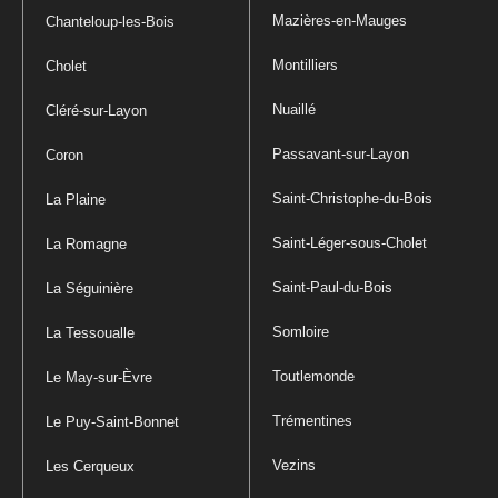
Mazières-en-Mauges
Chanteloup-les-Bois
Montilliers
Cholet
Nuaillé
Cléré-sur-Layon
Passavant-sur-Layon
Coron
Saint-Christophe-du-Bois
La Plaine
Saint-Léger-sous-Cholet
La Romagne
Saint-Paul-du-Bois
La Séguinière
Somloire
La Tessoualle
Toutlemonde
Le May-sur-Èvre
Trémentines
Le Puy-Saint-Bonnet
Vezins
Les Cerqueux