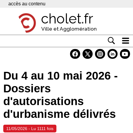
Panneau de gestion des cookies
accès au contenu
cholet.fr
Ville et Agglomération
Actualité
Vivre à Cholet
Du 4 au 10 mai 2026 -
Economie
Dossiers
Services
d'autorisations
Contacts
d'urbanisme délivrés
11/05/2026 - Lu 1111 fois