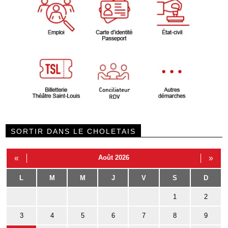
SORTIR DANS LE CHOLETAIS
«
Août 2026
»
L
M
M
J
V
S
D
1
2
3
4
5
6
7
8
9