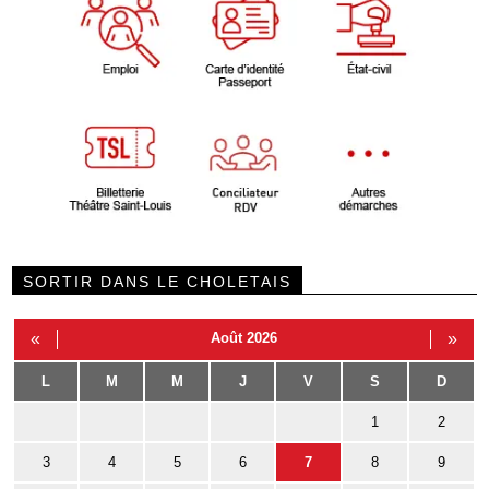
SORTIR DANS LE CHOLETAIS
«
Août 2026
»
L
M
M
J
V
S
D
1
2
3
4
5
6
7
8
9