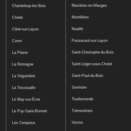
Mazières-en-Mauges
Chanteloup-les-Bois
Montilliers
Cholet
Nuaillé
Cléré-sur-Layon
Passavant-sur-Layon
Coron
Saint-Christophe-du-Bois
La Plaine
Saint-Léger-sous-Cholet
La Romagne
Saint-Paul-du-Bois
La Séguinière
Somloire
La Tessoualle
Toutlemonde
Le May-sur-Èvre
Trémentines
Le Puy-Saint-Bonnet
Vezins
Les Cerqueux