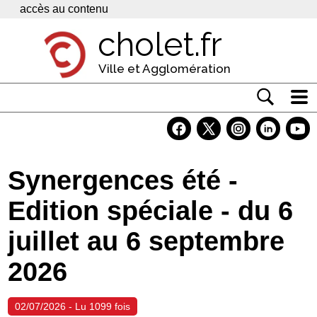
Panneau de gestion des cookies
accès au contenu
cholet.fr
Ville et Agglomération
Actualité
Vivre à Cholet
Synergences été -
Economie
Edition spéciale - du 6
Services
juillet au 6 septembre
Contacts
2026
02/07/2026 - Lu 1099 fois