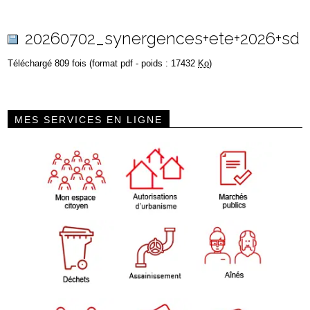
20260702_synergences+ete+2026+sd
Téléchargé 809 fois (format pdf - poids : 17432
Ko
)
MES SERVICES EN LIGNE