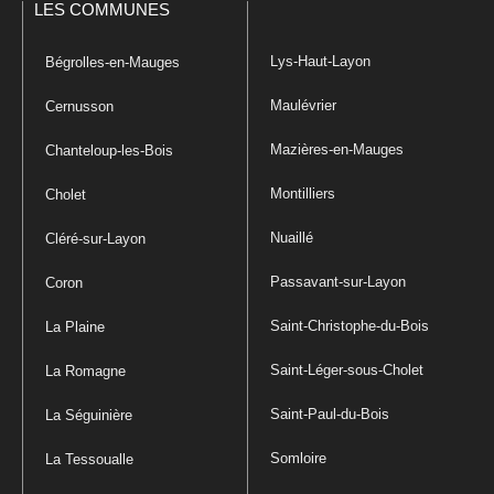
LES COMMUNES
Lys-Haut-Layon
Bégrolles-en-Mauges
Maulévrier
Cernusson
Mazières-en-Mauges
Chanteloup-les-Bois
Montilliers
Cholet
Nuaillé
Cléré-sur-Layon
Passavant-sur-Layon
Coron
Saint-Christophe-du-Bois
La Plaine
Saint-Léger-sous-Cholet
La Romagne
Saint-Paul-du-Bois
La Séguinière
Somloire
La Tessoualle