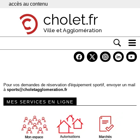
Panneau de gestion des cookies
accès au contenu
cholet.fr
Ville et Agglomération
Actualité
Vivre à Cholet
Economie
Pour vos demandes de réservation d'équipement sportif, envoyer un mail
à
sports@choletagglomeration.fr
Services
MES SERVICES EN LIGNE
Contacts