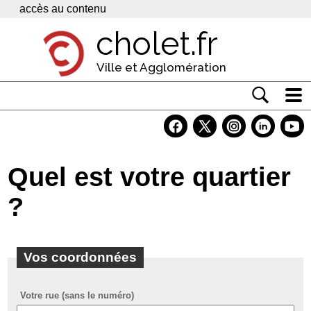
Panneau de gestion des cookies
accès au contenu
cholet.fr
Ville et Agglomération
Actualité
Vivre à Cholet
Quel est votre quartier
Economie
?
Services
Contacts
Vos coordonnées
Votre rue (sans le numéro)