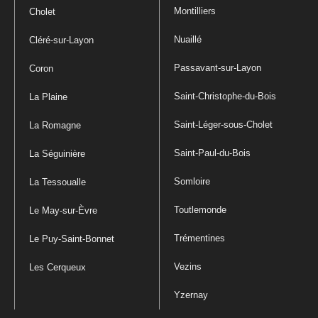
Montilliers
Cholet
Nuaillé
Cléré-sur-Layon
Passavant-sur-Layon
Coron
Saint-Christophe-du-Bois
La Plaine
Saint-Léger-sous-Cholet
La Romagne
Saint-Paul-du-Bois
La Séguinière
Somloire
La Tessoualle
Toutlemonde
Le May-sur-Èvre
Trémentines
Le Puy-Saint-Bonnet
Vezins
Les Cerqueux
Yzernay