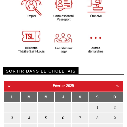
SORTIR DANS LE CHOLETAIS
«
Février 2025
»
L
M
M
J
V
S
D
1
2
3
4
5
6
7
8
9