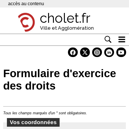
Panneau de gestion des cookies
accès au contenu
cholet.fr
Ville et Agglomération
Actualité
Vivre à Cholet
Formulaire d'exercice
Economie
des droits
Services
Contacts
Tous les champs marqués d'un * sont obligatoires.
Vos coordonnées