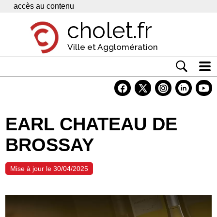
Panneau de gestion des cookies
accès au contenu
cholet.fr
Ville et Agglomération
Actualité
Vivre à Cholet
EARL CHATEAU DE
Economie
BROSSAY
Services
Contacts
Mise à jour le 30/04/2025