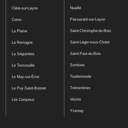
Nuaillé
Cléré-sur-Layon
Passavant-sur-Layon
Coron
Saint-Christophe-du-Bois
La Plaine
Saint-Léger-sous-Cholet
La Romagne
Saint-Paul-du-Bois
La Séguinière
Somloire
La Tessoualle
Toutlemonde
Le May-sur-Èvre
Trémentines
Le Puy-Saint-Bonnet
Vezins
Les Cerqueux
Yzernay