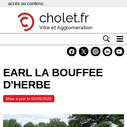
Panneau de gestion des cookies
accès au contenu
cholet.fr
Ville et Agglomération
Actualité
Vivre à Cholet
EARL LA BOUFFEE
Economie
D'HERBE
Services
Contacts
Mise à jour le 05/05/2025