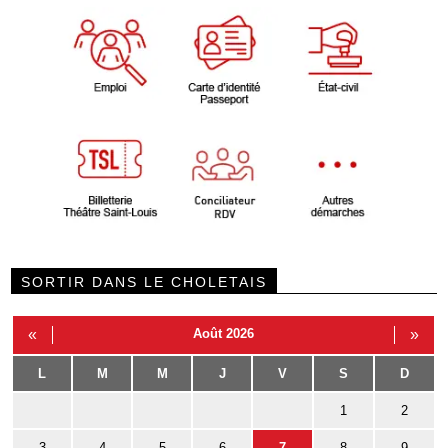
SORTIR DANS LE CHOLETAIS
«
Août 2026
»
L
M
M
J
V
S
D
1
2
3
4
5
6
7
8
9