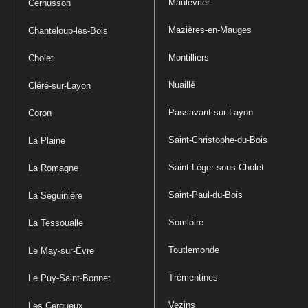
Maulévrier
Cernusson
Mazières-en-Mauges
Chanteloup-les-Bois
Montilliers
Cholet
Nuaillé
Cléré-sur-Layon
Passavant-sur-Layon
Coron
Saint-Christophe-du-Bois
La Plaine
Saint-Léger-sous-Cholet
La Romagne
Saint-Paul-du-Bois
La Séguinière
Somloire
La Tessoualle
Toutlemonde
Le May-sur-Èvre
Trémentines
Le Puy-Saint-Bonnet
Vezins
Les Cerqueux