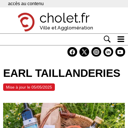
Panneau de gestion des cookies
accès au contenu
cholet.fr
Ville et Agglomération
Actualité
Vivre à Cholet
EARL TAILLANDERIES
Economie
Services
Mise à jour le 05/05/2025
Contacts