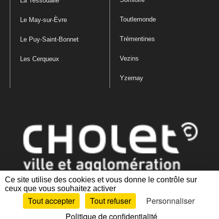
La Tessoualle
Toutlemonde
Le May-sur-Èvre
Trémentines
Le Puy-Saint-Bonnet
Vezins
Les Cerqueux
Yzernay
Ce site utilise des cookies et vous donne le contrôle sur
ceux que vous souhaitez activer
Mentions légales
|
Politique de confidentialité
|
Politique de gestion
Tout accepter
Tout refuser
Personnaliser
des cookies
|
Plan du site
|
Accessibilité : partiellement conforme
Politique de confidentialité